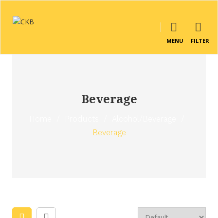
MENU
FILTER
Beverage
Home
/
Products
/
Alcohol/Beverage
/
Beverage