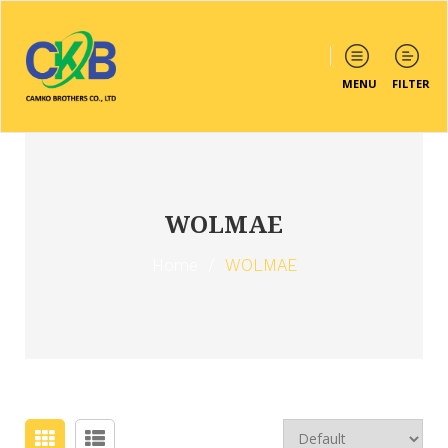
MENU
FILTER
WOLMAE
Home
/
WOLMAE