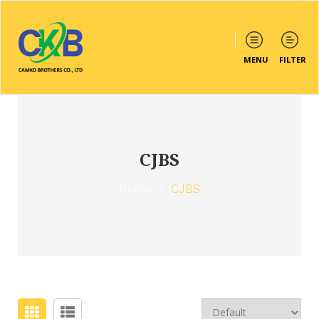
MENU
FILTER
CJBS
Home
/
CJBS