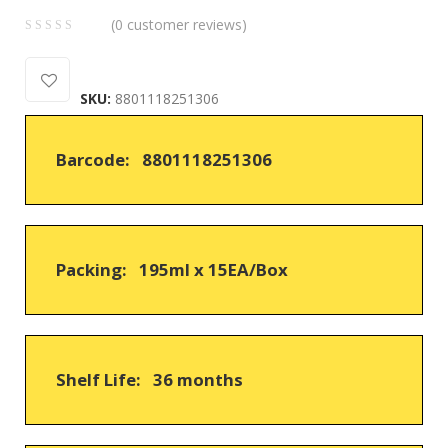
(
0
customer reviews)
0
5
0
out
SKU:
8801118251306
of
based
on
Barcode: 8801118251306
customer
ratings
Packing: 195ml x 15EA/Box
Shelf Life: 36 months