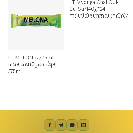
LT Myonga Chal Ouk
Su Su/140g*24
s
ការ៉េមមីយ៉នហ្គាឆាលអុកស៊ូស៊ូ/
LT MELONIA /75ml
ការ៉េមរសជាតិត្រសក់ផ្អែម​
/75ml