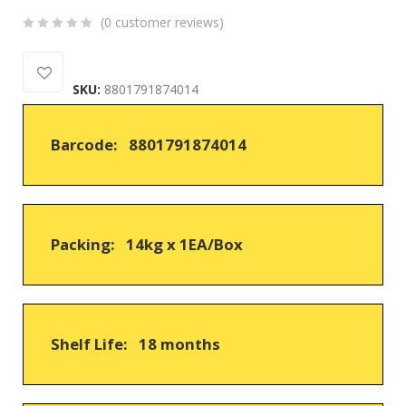
(
0
customer reviews)
0
5
0
out
SKU:
8801791874014
of
based
on
Barcode: 8801791874014
customer
ratings
Packing: 14kg x 1EA/Box
Shelf Life: 18 months