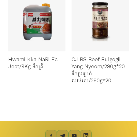
y
Hwami Kka NaRi Ec
CJ BS Beef Bulgogii
Jeot/9Kg ទឹកត្រី
Yang Nyeom/290g*20
ទឹកប្រឡាក់
ស
សាច់គោ/290g*20