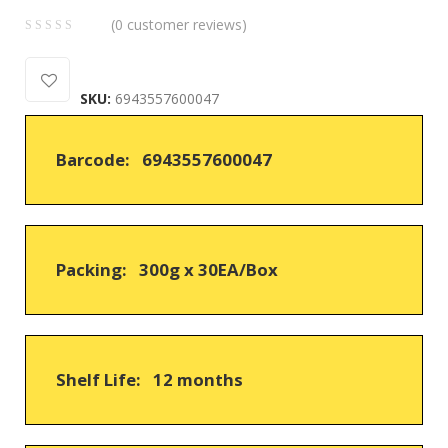
(
0
customer reviews)
0
5
0
out
SKU:
6943557600047
of
based
on
Barcode: 6943557600047
customer
ratings
Packing: 300g x 30EA/Box
Shelf Life: 12 months