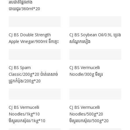
រសជាតិផ្លែទំពាំង
បាយជូរ/360ml*20
CJ BS Double Strength
CJ BS Soybean Oil/0.9L ប្រេង
Apple Vinegar/900ml ទឹកខ្មេះ
សណ្តែកសៀង
CJ BS Spam
CJ BS Vermucelli
Classic/200g*20 ប៉ាត់តេសាច់
Noodle/300g មីសួរ
ជ្រូកកំប៉ុង/200g*20
CJ BS Vermucelli
CJ BS Vermucelli
Noodles/1kg*10
Noodles/500g*20
មីសួរបេកស៊ុល/1kg*10
មីសួរបេកស៊ុល/500g*20