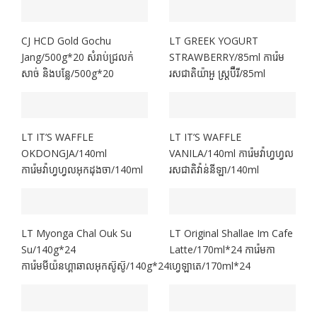
CJ HCD Gold Gochu
LT GREEK YOGURT
Jang/500g*20 សំរាប់ជ្រលក់
STRAWBERRY/85ml ការ៉េម
សាច់ និងបន្លែ/500g*20
រសជាតិយ៉ាអួ​​ ស្រ្តប៊ឺរី/85ml
LT IT’S WAFFLE
LT IT’S WAFFLE
OKDONGJA/140ml
VANILA/140ml ការ៉េមវ៉ាហ្វហ្វល
ការ៉េមវ៉ាហ្វហ្វលអុកដុងចា/140ml
រសជាតិវ៉ាន់នីឡា/140ml
LT Myonga Chal Ouk Su
LT Original Shallae Im Cafe
Su/140g*24
Latte/170ml*24 ការ៉េមកា
ការ៉េមមីយ៉នហ្គាឆាលអុកស៊ូស៊ូ/140g*24
ហ្វេឡាតេ/170ml*24