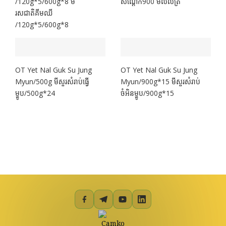
/120g*5/600g*8 មី
សណ្ដែក900 មីលីលីត្រ
រសជាតិគីមឈី
/120g*5/600g*8
OT Yet Nal Guk Su Jung
OT Yet Nal Guk Su Jung
Myun/500g មីសួរសំរាប់ធ្វើ
Myun/900g*15 មីសួរសំរាប់
ម្ហូប/500g*24
ចំអិនម្ហូប/900g*15